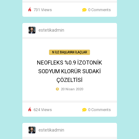
731 Views
0 Comments
estetikadmin
N İLE BAŞLAYAN İLAÇLAR
NEOFLEKS %0.9 İZOTONİK
SODYUM KLORÜR SUDAKİ
ÇÖZELTİSİ
20 Nisan 2020
624 Views
0 Comments
estetikadmin