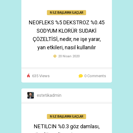
N İLE BAŞLAYAN İLAÇLAR
NEOFLEKS %5 DEKSTROZ %0.45
SODYUM KLORÜR SUDAKİ
ÇÖZELTİSİ, nedir, ne işe yarar,
yan etkileri, nasıl kullanılır
20 Nisan 2020
635 Views
0 Comments
estetikadmin
N İLE BAŞLAYAN İLAÇLAR
NETILCIN %0.3 göz damlası,