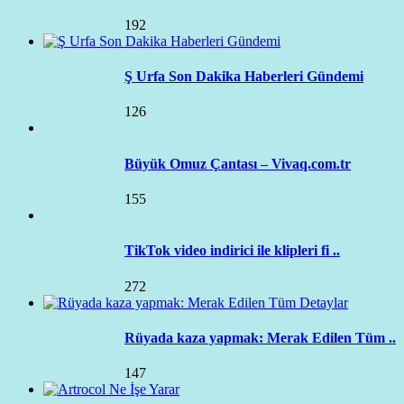
192
Ş Urfa Son Dakika Haberleri Gündemi
126
Büyük Omuz Çantası – Vivaq.com.tr
155
TikTok video indirici ile klipleri fi ..
272
Rüyada kaza yapmak: Merak Edilen Tüm ..
147