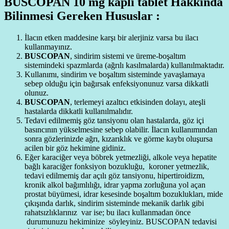
BUSCOPAN 10 mg kaplı tablet Hakkında
Bilinmesi Gereken Hususlar :
İlacın etken maddesine karşı bir alerjiniz varsa bu ilacı
kullanmayınız.
BUSCOPAN
, sindirim sistemi ve üreme-boşaltım
sistemindeki spazmlarda (ağrılı kasılmalarda) kullanılmaktadır.
Kullanımı, sindirim ve boşaltım sisteminde yavaşlamaya
sebep olduğu için bağırsak enfeksiyonunuz varsa dikkatli
olunuz.
BUSCOPAN
, terlemeyi azaltıcı etkisinden dolayı, ateşli
hastalarda dikkatli kullanılmalıdır.
Tedavi edilmemiş göz tansiyonu olan hastalarda, göz içi
basıncının yükselmesine sebep olabilir. İlacın kullanımından
sonra gözlerinizde ağrı, kızarıklık ve görme kaybı oluşursa
acilen bir göz hekimine gidiniz.
Eğer karaciğer veya böbrek yetmezliği, alkole veya hepatite
bağlı karaciğer fonksiyon bozukluğu, koroner yetmezlik,
tedavi edilmemiş dar açılı göz tansiyonu, hipertiroidizm,
kronik alkol bağımlılığı, idrar yapma zorluğuna yol açan
prostat büyümesi, idrar kesesinde boşaltım bozuklukları, mide
çıkışında darlık, sindirim sisteminde mekanik darlık gibi
rahatsızlıklarınız var ise; bu ilacı kullanmadan önce
durumunuzu hekiminize söyleyiniz. BUSCOPAN tedavisi