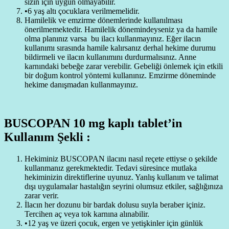
sizin için uygun olmayabilir.
•6 yaş altı çocuklara verilmemelidir.
Hamilelik ve emzirme dönemlerinde kullanılması
önerilmemektedir. Hamilelik dönemindeyseniz ya da hamile
olma planınız varsa bu ilacı kullanmayınız. Eğer ilacın
kullanımı sırasında hamile kalırsanız derhal hekime durumu
bildirmeli ve ilacın kullanımını durdurmalısınız. Anne
karnındaki bebeğe zarar verebilir. Gebeliği önlemek için etkili
bir doğum kontrol yöntemi kullanınız. Emzirme döneminde
hekime danışmadan kullanmayınız.
BUSCOPAN 10 mg kaplı tablet’in
Kullanım Şekli :
Hekiminiz BUSCOPAN ilacını nasıl reçete ettiyse o şekilde
kullanmanız gerekmektedir. Tedavi süresince mutlaka
hekiminizin direktiflerine uyunuz. Yanlış kullanım ve talimat
dışı uygulamalar hastalığın seyrini olumsuz etkiler, sağlığınıza
zarar verir.
İlacın her dozunu bir bardak dolusu suyla beraber içiniz.
Tercihen aç veya tok karnına alınabilir.
•12 yaş ve üzeri çocuk, ergen ve yetişkinler için günlük