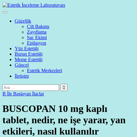
Güzellik
Cilt Bakımı
Zayıflama
Saç Ekimi
Epilasyon
Yüz Estetiği
Burun Estetiği
Meme Estetiği
Güncel
Estetik Merkezleri
İletişim
B İle Başlayan İlaçlar
BUSCOPAN 10 mg kaplı
tablet, nedir, ne işe yarar, yan
etkileri, nasıl kullanılır