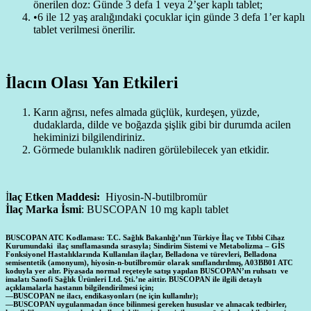
önerilen doz: Günde 3 defa 1 veya 2’şer kaplı tablet;
•6 ile 12 yaş aralığındaki çocuklar için günde 3 defa 1’er kaplı
tablet verilmesi önerilir.
İlacın Olası Yan Etkileri
Karın ağrısı, nefes almada güçlük, kurdeşen, yüzde,
dudaklarda, dilde ve boğazda şişlik gibi bir durumda acilen
hekiminizi bilgilendiriniz.
Görmede bulanıklık nadiren görülebilecek yan etkidir.
İ
laç Etken Maddesi:
Hiyosin-N-butilbromür
İlaç Marka İsmi
: BUSCOPAN 10 mg kaplı tablet
BUSCOPAN ATC Kodlaması: T.C. Sağlık Bakanlığı’nın Türkiye İlaç ve Tıbbi Cihaz
Kurumundaki ilaç sınıflamasında sırasıyla; Sindirim Sistemi ve Metabolizma – GİS
Fonksiyonel Hastalıklarında Kullanılan ilaçlar, Belladona ve türevleri, Belladona
semisentetik (amonyum), hiyosin-n-butilbromür olarak sınıflandırılmış, A03BB01 ATC
koduyla yer alır. Piyasada normal reçeteyle satışı yapılan BUSCOPAN’ın ruhsatı ve
imalatı Sanofi Sağlık Ürünleri Ltd. Şti.’ne aittir. BUSCOPAN ile ilgili detaylı
açıklamalarla hastanın bilgilendirilmesi için;
—BUSCOPAN ne ilacı, endikasyonları (ne için kullanılır);
—BUSCOPAN uygulanmadan önce bilinmesi gereken hususlar ve alınacak tedbirler,