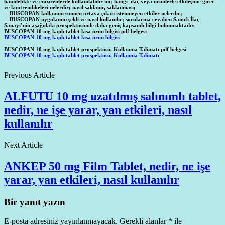
hamilelikte ve emzirenlerde kullanılabilir mi; hangi ilaç veya ürünlerle etkileşime girer
ve kontrendikeleri nelerdir; nasıl saklanır, saklanması;
—BUSCOPAN kullanımı sonucu ortaya çıkan istenmeyen etkiler nelerdir;
—BUSCOPAN uygulanım şekli ve nasıl kullanılır; sorularına cevaben Sanofi İlaç
Sanayi’nin aşağıdaki prospektüsünde daha geniş kapsamlı bilgi bulunmaktadır.
BUSCOPAN 10 mg kaplı tablet kısa ürün bilgisi pdf belgesi
BUSCOPAN 10 mg kaplı tablet kısa ürün bilgisi
BUSCOPAN
10 mg kaplı tablet prospektüsü, Kullanma Talimatı pdf belgesi
BUSCOPAN 10 mg kaplı tablet prospektüsü, Kullanma Talimatı
Previous Article
ALFUTU 10 mg uzatılmış salınımlı tablet,
nedir, ne işe yarar, yan etkileri, nasıl
kullanılır
Next Article
ANKEP 50 mg Film Tablet, nedir, ne işe
yarar, yan etkileri, nasıl kullanılır
Bir yanıt yazın
E-posta adresiniz yayınlanmayacak.
Gerekli alanlar
*
ile