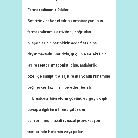
Farmakodinamik Etkiler
Setirizin / psödoefedrin kombinasyonunun
farmakodinamik aktivitesi, doğrudan
bileşenlerinin her birinin additif etkisine
dayanmaktadır. Setirizin, güçlü ve selektif bir
H1 reseptör antagonisti olup, antialerjik
özelliğe sahiptir: Alerjik reaksiyonun histamine
bağlı erken fazını inhibe eder; belirli
inflamatuvar hücrelerin göçünü ve geç alerjik
cevapla ilgili belirli mediyatörlerin
salıverilmesini azaltır; nazal provokasyon
testlerinde histamin veya polen