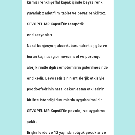
kırmızı renkli şeffaf kapak içinde beyaz renkli
yuvarlak 2 adet film tablet ve beyaz renkli toz.
SEVOPEL MR Kapsül’ün terapötik
endikasyonları
Nazal konjesyon, aksırık, burun akıntısı, göz ve
burun kaşıntısı gibi mevsimsel ve pereniyal
alerjik rinitle ilgili semptomların giderilmesinde
endikedir. Levosetirizinin antialerjik etkisiyle
psödoefedrinin nazal dekonjestan etkilerinin
birlikte istendiği durumlarda uygulanılmalıdır.
SEVOPEL MR Kapsül’ün pozoloji ve uygulama
şekli :
Erişkinlerde ve 12 yaşından büyük çocuklar ve