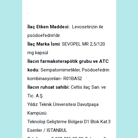
.
İlaç Etken Maddesi:
Levosetirizin ile
psödoefedrin’dir.
İlaç Marka İsmi
: SEVOPEL MR 2,5/120
mg kapsül
İlacın farmakoterapötik grubu ve ATC
kodu:
Sempatomimetikler, Psödoefedrin
kombinasyonları- R01BA52
İlacın ruhsat sahibi:
Celtis ilaç San. ve
Tic. A.Ş.
Yıldız Teknik Üniversitesi Davutpaşa
Kampüsü
Teknoloji Geliştirme Bölgesi D1 Blok Kat:3
Esenler / ISTANBUL