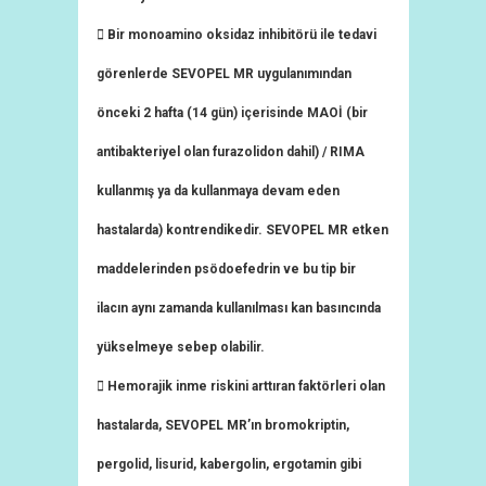
 Bir monoamino oksidaz inhibitörü ile tedavi
görenlerde SEVOPEL MR uygulanımından
önceki 2 hafta (14 gün) içerisinde MAOİ (bir
antibakteriyel olan furazolidon dahil) / RIMA
kullanmış ya da kullanmaya devam eden
hastalarda) kontrendikedir. SEVOPEL MR etken
maddelerinden psödoefedrin ve bu tip bir
ilacın aynı zamanda kullanılması kan basıncında
yükselmeye sebep olabilir.
 Hemorajik inme riskini arttıran faktörleri olan
hastalarda, SEVOPEL MR’ın bromokriptin,
pergolid, lisurid, kabergolin, ergotamin gibi