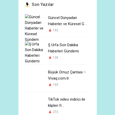
Son Yazılar
Güncel Dünyadan
Haberler ve Küresel G ..
192
Ş Urfa Son Dakika
Haberleri Gündemi
126
Büyük Omuz Çantası –
Vivaq.com.tr
155
TikTok video indirici ile
klipleri fi ..
272