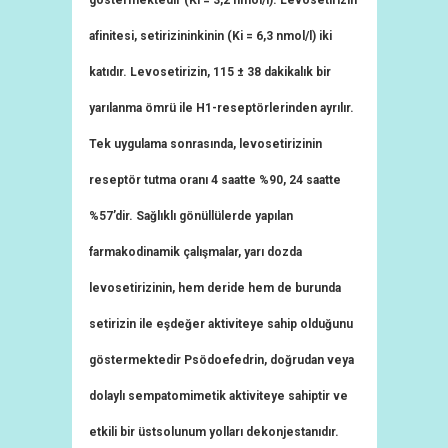
göstermektedir (Ki = 3,2 nmol/l). Levosetirizin
afinitesi, setirizininkinin (Ki = 6,3 nmol/l) iki
katıdır. Levosetirizin, 115 ± 38 dakikalık bir
yarılanma ömrü ile H1-reseptörlerinden ayrılır.
Tek uygulama sonrasında, levosetirizinin
reseptör tutma oranı 4 saatte %90, 24 saatte
%57’dir. Sağlıklı gönüllülerde yapılan
farmakodinamik çalışmalar, yarı dozda
levosetirizinin, hem deride hem de burunda
setirizin ile eşdeğer aktiviteye sahip olduğunu
göstermektedir Psödoefedrin, doğrudan veya
dolaylı sempatomimetik aktiviteye sahiptir ve
etkili bir üstsolunum yolları dekonjestanıdır.