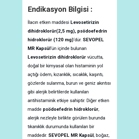
Endikasyon Bilgisi :
İlacın etken maddesi
Levosetirizin
dihidroklorür(2,5 mg), psödoefedrin
hidroklorür (120 mg)
‘dür.
SEVOPEL
MR Kapsül
‘ün içinde bulunan
Levosetirizin dihidroklorür
vücutta,
doğal bir kimyasal olan histaminin yol
açtığı ödem, kızarıklık, sıcaklık, kaşıntı,
gözlerde sulanma, burun ve geniz akıntısı
gibi alerjik belirtilerde kullanılan
antihistaminik etkiye sahiptir. Diğer etken
madde
psödoefedrin hidroklorür
,
alerjik nezleyle birlikte görülen burunda
tıkanıklık durumunda kullanılan bir
maddedir.
SEVOPEL MR Kapsül
, boğaz,