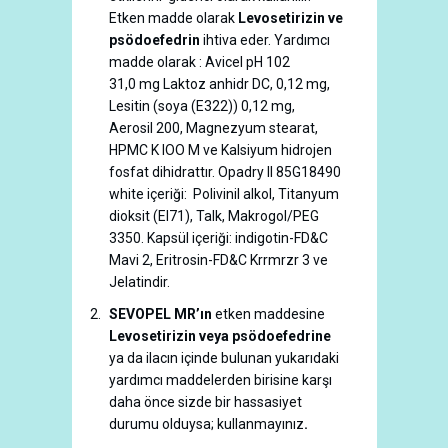
Etken madde olarak
Levosetirizin ve
psödoefedrin
ihtiva eder. Yardımcı
madde olarak : Avicel pH 102
31,0 mg Laktoz anhidr DC, 0,12 mg,
Lesitin (soya (E322)) 0,12 mg,
Aerosil 200, Magnezyum stearat,
HPMC K lOO M ve Kalsiyum hidrojen
fosfat dihidrattır. Opadry II 85G18490
white içeriği: Polivinil alkol, Titanyum
dioksit (El71), Talk, Makrogol/PEG
3350. Kapsül içeriği: indigotin-FD&C
Mavi 2, Eritrosin-FD&C Krrmrzr 3 ve
Jelatindir.
SEVOPEL MR’ın
etken maddesine
Levosetirizin veya psödoefedrine
ya da ilacın içinde bulunan yukarıdaki
yardımcı maddelerden birisine karşı
daha önce sizde bir hassasiyet
durumu olduysa; kullanmayınız
.