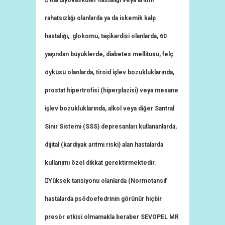
 Kardiyovasküler hastalığı veya aritmi
rahatsızlığı olanlarda ya da iskemik kalp
hastalığı, glokomu, taşikardisi olanlarda, 60
yaşından büyüklerde, diabetes mellitusu, felç
öyküsü olanlarda, tiroid işlev bozukluklarında,
prostat hipertrofisi (hiperplazisi) veya mesane
işlev bozukluklarında, alkol veya diğer Santral
Sinir Sistemi (SSS) depresanları kullananlarda,
dijital (kardiyak aritmi riski) alan hastalarda
kullanımı özel dikkat gerektirmektedir.
Yüksek tansiyonu olanlarda (Normotansif
hastalarda psödoefedrinin görünür hiçbir
presör etkisi olmamakla beraber SEVOPEL MR