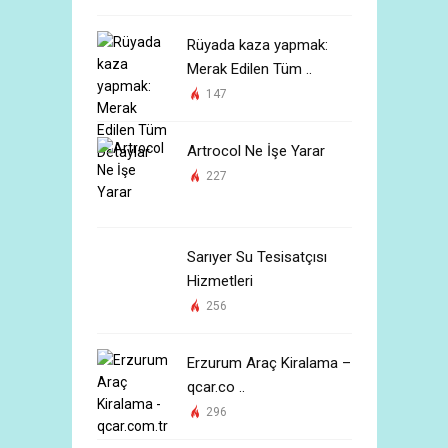
Rüyada kaza yapmak:
Merak Edilen Tüm ..
147
Artrocol Ne İşe Yarar
227
Sarıyer Su Tesisatçısı
Hizmetleri
256
Erzurum Araç Kiralama –
qcar.co ..
296