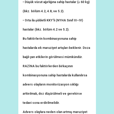
• Düşük vücut ağırlığına sahip hastalar (≤ 60 kg)
(bkz. bölüm 4.2, 4.8, ve 5.2).
• Orta ila şiddetli KKY’li (NYHA Sınıf III–IV)
hastalar (bkz. bölüm 4.2 ve 5.2).
Bu faktörlerin kombinasyonuna sahip
hastalarda ek maruziyet artışları beklenir. Doza
bağlı yan etkilerin görülmesi mümkündür.
RAZİNA bu faktörlerden birkaçının
kombinasyonuna sahip hastalarda kullanılırsa
advers olayların monitorizasyon sıklığı
arttırılmalı, doz düşürülmeli ve gerekirse
tedavi sona erdirilmelidir.
Advers olaylara neden olan artmış maruziyet