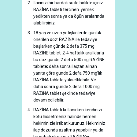
İlacınızı bir bardak su ile birlikte içiniz.
RAZİNA tableti tercihen yemek
yedikten sonra ya da öğün aralarında
alabilirsiniz.
18 yaş ve üzeri yetişkinlerde günlük
önerilen doz: RAZİNA ile tedaviye
başlarken günde 2 defa 375 mg
RAZİNE tablet; 2-4 haftalık aralıklarla
bu doz günde 2 defa 500 mg RAZİNE
tablete; daha sonra ilaçtan alınan
yanıta göre günde 2 defa 750 mg’lık
RAZİNA tablete yükseltilebilir. Ve
daha sonra günde 2 defa 1000 mg
RAZİNA tablet şeklinde tedaviye
devam edilebilir.
RAZİNA tableti kullanırken kendinizi
kötü hissetmeniz halinde hemen
hekiminizle irtibat kurunuz. Hekiminiz
ilaç dozunda azaltma yapabilir ya da
bu yeterli olmazsa RAZİNA’yı