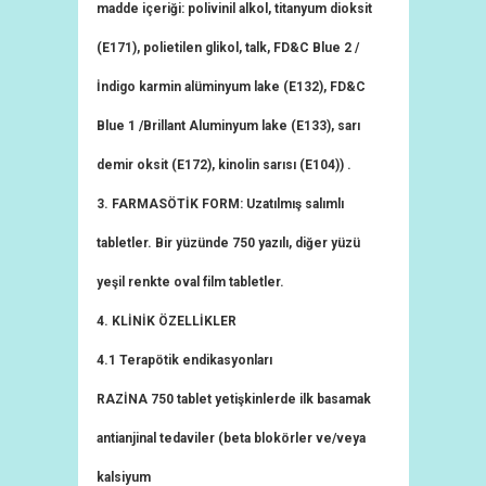
madde içeriği: polivinil alkol, titanyum dioksit
(E171), polietilen glikol, talk, FD&C Blue 2 /
İndigo karmin alüminyum lake (E132), FD&C
Blue 1 /Brillant Aluminyum lake (E133), sarı
demir oksit (E172), kinolin sarısı (E104)) .
3. FARMASÖTİK FORM: Uzatılmış salımlı
tabletler. Bir yüzünde 750 yazılı, diğer yüzü
yeşil renkte oval film tabletler.
4. KLİNİK ÖZELLİKLER
4.1 Terapötik endikasyonları
RAZİNA 750 tablet yetişkinlerde ilk basamak
antianjinal tedaviler (beta blokörler ve/veya
kalsiyum