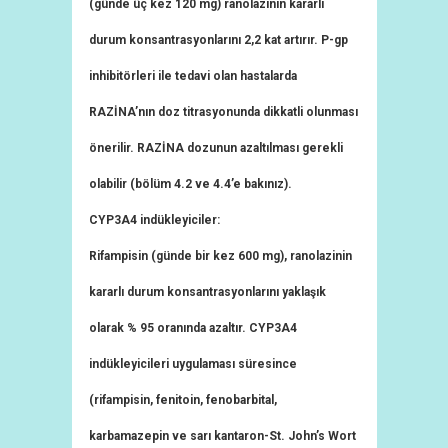
(günde üç kez 120 mg) ranolazinin kararlı
durum konsantrasyonlarını 2,2 kat artırır. P-gp
inhibitörleri ile tedavi olan hastalarda
RAZİNA’nın doz titrasyonunda dikkatli olunması
önerilir. RAZİNA dozunun azaltılması gerekli
olabilir (bölüm 4.2 ve 4.4’e bakınız).
CYP3A4 indükleyiciler:
Rifampisin (günde bir kez 600 mg), ranolazinin
kararlı durum konsantrasyonlarını yaklaşık
olarak % 95 oranında azaltır. CYP3A4
indükleyicileri uygulaması süresince
(rifampisin, fenitoin, fenobarbital,
karbamazepin ve sarı kantaron-St. John’s Wort