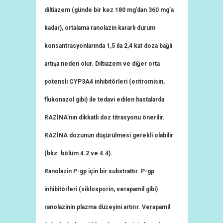
diltiazem (günde bir kez 180 mg’dan 360 mg’a
kadar), ortalama ranolazin kararlı durum
konsantrasyonlarında 1,5 ila 2,4 kat doza bağlı
artışa neden olur. Diltiazem ve diğer orta
potensli CYP3A4 inhibitörleri (eritromisin,
flukonazol gibi) ile tedavi edilen hastalarda
RAZİNA’nın dikkatli doz titrasyonu önerilir.
RAZİNA dozunun düşürülmesi gerekli olabilir
(bkz. bölüm 4.2 ve 4.4).
Ranolazin P-gp için bir substrattır. P-gp
inhibitörleri (siklosporin, verapamil gibi)
ranolazinin plazma düzeyini artırır. Verapamil