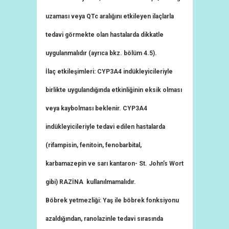
uzaması veya QTc aralığını etkileyen ilaçlarla
tedavi görmekte olan hastalarda dikkatle
uygulanmalıdır (ayrıca bkz. bölüm 4.5).
İlaç etkileşimleri: CYP3A4 indükleyicileriyle
birlikte uygulandığında etkinliğinin eksik olması
veya kaybolması beklenir. CYP3A4
indükleyicileriyle tedavi edilen hastalarda
(rifampisin, fenitoin, fenobarbital,
karbamazepin ve sarı kantaron- St. John’s Wort
gibi) RAZİNA kullanılmamalıdır.
Böbrek yetmezliği: Yaş ile böbrek fonksiyonu
azaldığından, ranolazinle tedavi sırasında