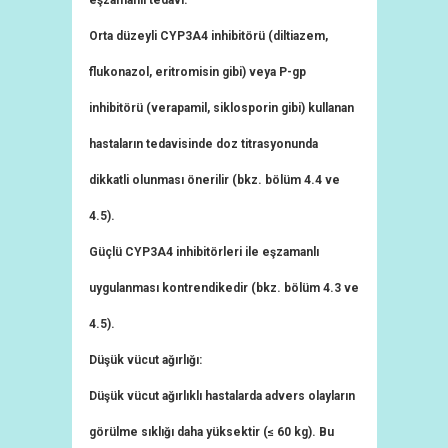
eşzamanlı tedavi:
Orta düzeyli CYP3A4 inhibitörü (diltiazem,
flukonazol, eritromisin gibi) veya P-gp
inhibitörü (verapamil, siklosporin gibi) kullanan
hastaların tedavisinde doz titrasyonunda
dikkatli olunması önerilir (bkz. bölüm 4.4 ve
4.5).
Güçlü CYP3A4 inhibitörleri ile eşzamanlı
uygulanması kontrendikedir (bkz. bölüm 4.3 ve
4.5).
Düşük vücut ağırlığı:
Düşük vücut ağırlıklı hastalarda advers olayların
görülme sıklığı daha yüksektir (≤ 60 kg). Bu