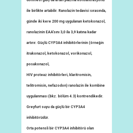
dönmesi gibi) da artan plazma konsantrasyonu
ile birlikte artabilir. Ranolazin tedavisi sırasında,
günde iki kere 200 mg uygulanan ketokonazol,
ranolazinin EAA’sını 3,0 ila 3,9 katına kadar
artırır. Güçlü CYP3A4 inhibitörlerinin (örneğin
itrakonazol, ketokonazol, vorikonazol,
posakonazol,
HIV proteaz inhibitörleri, klaritromisin,
telitromisin, nefazodon) ranolazin ile kombine
uygulanması (bkz. bölüm 4.3) kontrendikedir.
Greyfurt suyu da güçlü bir CYP3A4
inhibitörüdür.
Orta potensli bir CYP3A4 inhibitörü olan