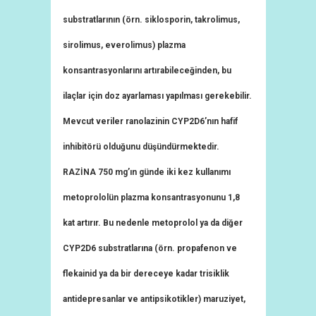
substratlarının (örn. siklosporin, takrolimus,
sirolimus, everolimus) plazma
konsantrasyonlarını artırabileceğinden, bu
ilaçlar için doz ayarlaması yapılması gerekebilir.
Mevcut veriler ranolazinin CYP2D6’nın hafif
inhibitörü olduğunu düşündürmektedir.
RAZİNA 750 mg’ın günde iki kez kullanımı
metoprololün plazma konsantrasyonunu 1,8
kat artırır. Bu nedenle metoprolol ya da diğer
CYP2D6 substratlarına (örn. propafenon ve
flekainid ya da bir dereceye kadar trisiklik
antidepresanlar ve antipsikotikler) maruziyet,