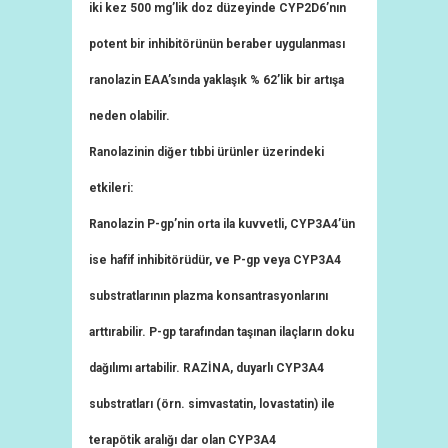
iki kez 500 mg’lik doz düzeyinde CYP2D6’nın
potent bir inhibitörünün beraber uygulanması
ranolazin EAA’sında yaklaşık % 62’lik bir artışa
neden olabilir.
Ranolazinin diğer tıbbi ürünler üzerindeki
etkileri:
Ranolazin P-gp’nin orta ila kuvvetli, CYP3A4’ün
ise hafif inhibitörüdür, ve P-gp veya CYP3A4
substratlarının plazma konsantrasyonlarını
arttırabilir. P-gp tarafından taşınan ilaçların doku
dağılımı artabilir. RAZİNA, duyarlı CYP3A4
substratları (örn. simvastatin, lovastatin) ile
terapötik aralığı dar olan CYP3A4