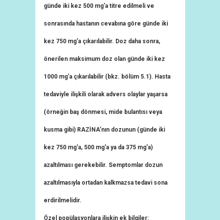
günde iki kez 500 mg’a titre edilmeli ve
sonrasında hastanın cevabına göre günde iki
kez 750 mg’a çıkarılabilir. Doz daha sonra,
önerilen maksimum doz olan günde iki kez
1000 mg’a çıkarılabilir (bkz. bölüm 5.1). Hasta
tedaviyle ilişkili olarak advers olaylar yaşarsa
(örneğin baş dönmesi, mide bulantısı veya
kusma gibi) RAZİNA’nın dozunun (günde iki
kez 750 mg’a, 500 mg’a ya da 375 mg’a)
azaltılması gerekebilir. Semptomlar dozun
azaltılmasıyla ortadan kalkmazsa tedavi sona
erdirilmelidir.
Özel popülasyonlara ilişkin ek bilgiler: