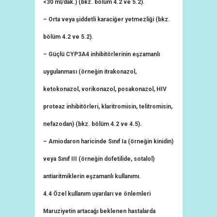
<30 ml/dak.) (bkz. bölüm 4.2 ve 5.2).
– Orta veya şiddetli karaciğer yetmezliği (bkz.
bölüm 4.2 ve 5.2).
– Güçlü CYP3A4 inhibitörlerinin eşzamanlı
uygulanması (örneğin itrakonazol,
ketokonazol, vorikonazol, posakonazol, HIV
proteaz inhibitörleri, klaritromisin, telitromisin,
nefazodan) (bkz. bölüm 4.2 ve 4.5).
– Amiodaron haricinde Sınıf Ia (örneğin kinidin)
veya Sınıf III (örneğin dofetilide, sotalol)
antiaritmiklerin eşzamanlı kullanımı.
4.4 Özel kullanım uyarıları ve önlemleri
Maruziyetin artacağı beklenen hastalarda