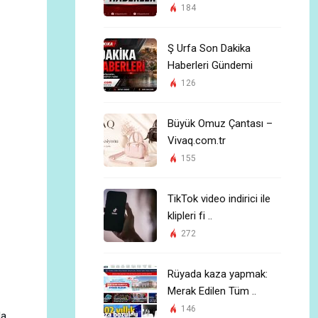
184
Ş Urfa Son Dakika
Haberleri Gündemi
126
Büyük Omuz Çantası –
Vivaq.com.tr
155
TikTok video indirici ile
klipleri fi ..
272
Rüyada kaza yapmak:
Merak Edilen Tüm ..
146
da