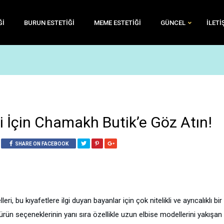
ĞI
BURUN ESTETIĞI
MEME ESTETIĞI
GÜNCEL
İLETI
i İçin Chamakh Butik’e Göz Atın!
SHARE ON FACEBOOK
leri, bu kıyafetlere ilgi duyan bayanlar için çok nitelikli ve ayrıcalıklı bir
rün seçeneklerinin yanı sıra özellikle uzun elbise modellerini yakışan 