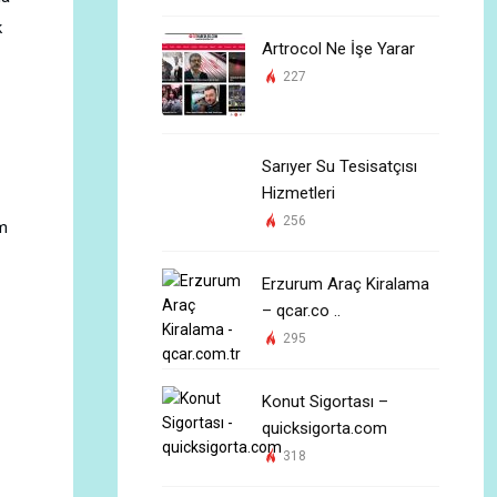
k
Artrocol Ne İşe Yarar
227
Sarıyer Su Tesisatçısı
Hizmetleri
256
am
Erzurum Araç Kiralama
– qcar.co ..
295
Konut Sigortası –
quicksigorta.com
318