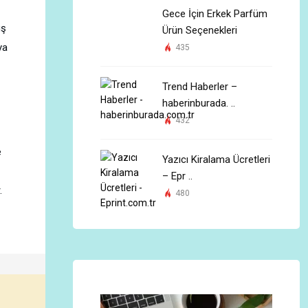
Gece İçin Erkek Parfüm
uş
Ürün Seçenekleri
ya
435
Trend Haberler –
haberinburada. ..
432
e
Yazıcı Kiralama Ücretleri
– Epr ..
.
480