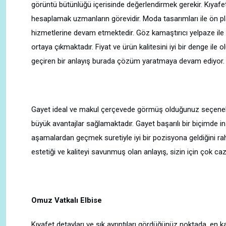
görüntü bütünlüğü içerisinde değerlendirmek gerekir. Kıyaf
hesaplamak uzmanların görevidir. Moda tasarımları ile ön p
hizmetlerine devam etmektedir. Göz kamaştırıcı yelpaze ile
ortaya çıkmaktadır. Fiyat ve ürün kalitesini iyi bir denge i
geçiren bir anlayış burada çözüm yaratmaya devam ediyor.
Gayet ideal ve makul çerçevede görmüş olduğunuz seçenekle
büyük avantajlar sağlamaktadır. Gayet başarılı bir biçimde ins
aşamalardan geçmek suretiyle iyi bir pozisyona geldiğini ra
estetiği ve kaliteyi savunmuş olan anlayış, sizin için çok ca
Omuz Vatkalı Elbise
Kıyafet detayları ve şık ayrıntıları gördüğünüz noktada, en ka