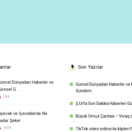
anlar
Son Yazılar
üncel Dünyadan Haberler ve
Güncel Dünyadan Haberler ve 
üresel G ..
Gündem
184
Ş Urfa Son Dakika Haberleri 
iyecek ve İçeceklerde Ne
Büyük Omuz Çantası – Vivaq.
adar Şeker ..
1979
TikTok video indirici ile klipleri 