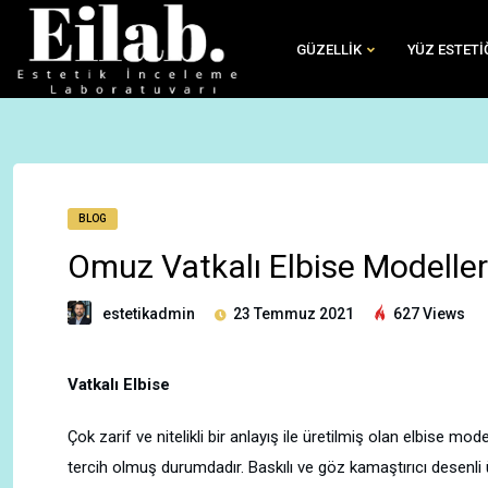
GÜZELLIK
YÜZ ESTETI
BLOG
Omuz Vatkalı Elbise Modeller
estetikadmin
23 Temmuz 2021
627 Views
Vatkalı Elbise
Çok zarif ve nitelikli bir anlayış ile üretilmiş olan elbise model
tercih olmuş durumdadır. Baskılı ve göz kamaştırıcı desenli ü