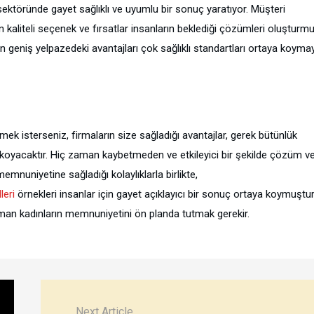
ektöründe gayet sağlıklı ve uyumlu bir sonuç yaratıyor. Müşteri
kaliteli seçenek ve fırsatlar insanların beklediği çözümleri oluşturm
ın geniş yelpazedeki avantajları çok sağlıklı standartları ortaya koyma
ek isterseniz, firmaların size sağladığı avantajlar, gerek bütünlük
koyacaktır. Hiç zaman kaybetmeden ve etkileyici bir şekilde çözüm v
mnuniyetine sağladığı kolaylıklarla birlikte,
eri
örnekleri insanlar için gayet açıklayıcı bir sonuç ortaya koymuştur
zaman kadınların memnuniyetini ön planda tutmak gerekir.
Next Article