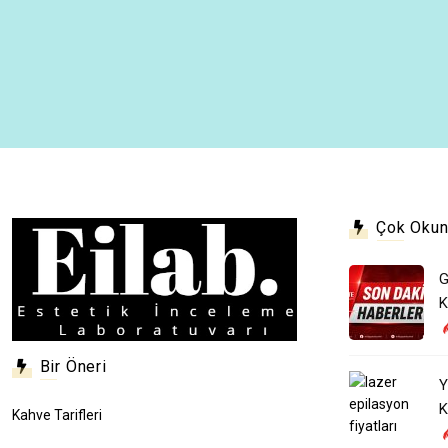
Çok Okun
G
K
Bir Öneri
Y
K
Kahve Tarifleri