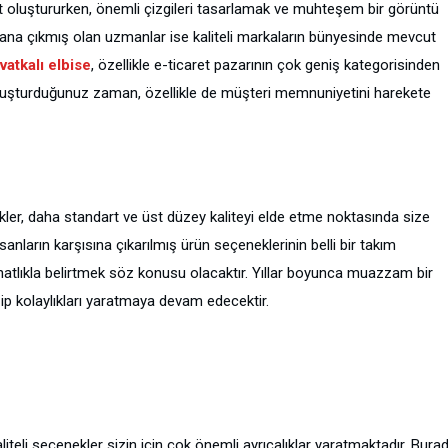
et oluştururken, önemli çizgileri tasarlamak ve muhteşem bir görüntü
lana çıkmış olan uzmanlar ise kaliteli markaların bünyesinde mevcut
vatkalı elbise
, özellikle e-ticaret pazarının çok geniş kategorisinden
le oluşturduğunuz zaman, özellikle de müşteri memnuniyetini harekete
r, daha standart ve üst düzey kaliteyi elde etme noktasında size
anların karşısına çıkarılmış ürün seçeneklerinin belli bir takım
hatlıkla belirtmek söz konusu olacaktır. Yıllar boyunca muazzam bir
zip kolaylıkları yaratmaya devam edecektir.
liteli seçenekler sizin için çok önemli ayrıcalıklar yaratmaktadır. Bura