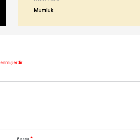
Mumluk
tlenmişlerdir
*
E-posta