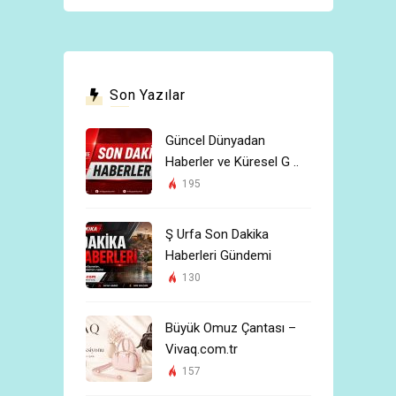
Son Yazılar
Güncel Dünyadan
Haberler ve Küresel G ..
195
Ş Urfa Son Dakika
Haberleri Gündemi
130
Büyük Omuz Çantası –
Vivaq.com.tr
157