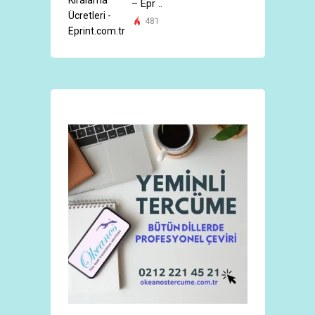
– Epr ..
481