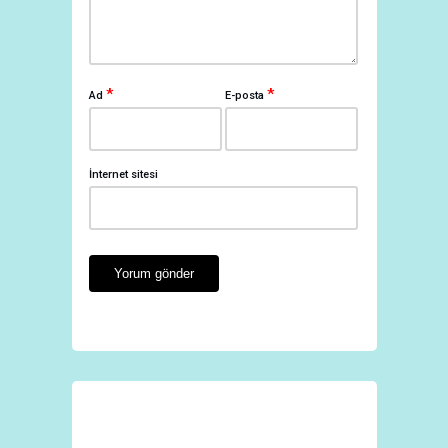
*
*
Ad
E-posta
İnternet sitesi