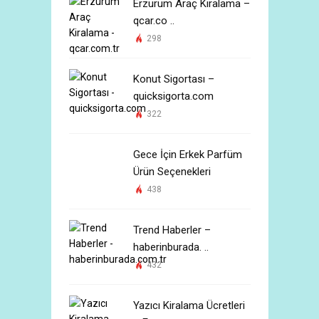
Erzurum Araç Kiralama –
qcar.co ..
298
Konut Sigortası –
quicksigorta.com
322
Gece İçin Erkek Parfüm
Ürün Seçenekleri
438
Trend Haberler –
haberinburada. ..
432
Yazıcı Kiralama Ücretleri