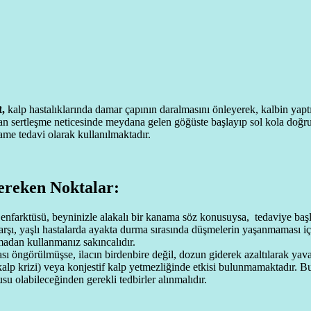
t,
kalp hastalıklarında damar çapının daralmasını önleyerek, kalbin yaptığı
n sertleşme neticesinde meydana gelen göğüste başlayıp sol kola doğru ya
ame tedavi olarak kullanılmaktadır.
reken Noktalar:
 enfarktüsü, beyninizle alakalı bir kanama söz konusuysa, tedaviye başla
rşı, yaşlı hastalarda ayakta durma sırasında düşmelerin yaşanmaması içi
adan kullanmanız sakıncalıdır.
ası öngörülmüşse, ilacın birdenbire değil, dozun giderek azaltılarak yav
 (kalp krizi) veya konjestif kalp yetmezliğinde etkisi bulunmamaktadır.
usu olabileceğinden gerekli tedbirler alınmalıdır.