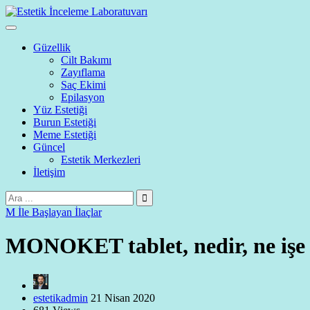
Güzellik
Cilt Bakımı
Zayıflama
Saç Ekimi
Epilasyon
Yüz Estetiği
Burun Estetiği
Meme Estetiği
Güncel
Estetik Merkezleri
İletişim
M İle Başlayan İlaçlar
MONOKET tablet, nedir, ne işe ya
estetikadmin
21 Nisan 2020