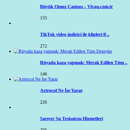
Büyük Omuz Çantası – Vivaq.com.tr
155
TikTok video indirici ile klipleri fi ..
272
Rüyada kaza yapmak: Merak Edilen Tüm ..
146
Artrocol Ne İşe Yarar
226
Sarıyer Su Tesisatçısı Hizmetleri
256