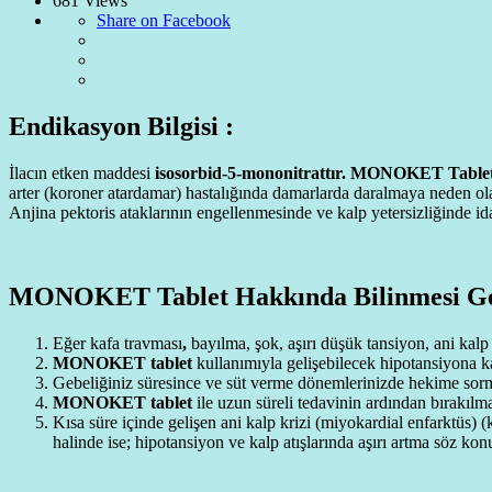
681 Views
Share on Facebook
Endikasyon Bilgisi :
İlacın etken maddesi
isosorbid-5-mononitrattır. MONOKET Table
arter (koroner atardamar) hastalığında damarlarda daralmaya neden ola
Anjina pektoris ataklarının engellenmesinde ve kalp yetersizliğinde id
MONOKET Tablet Hakkında Bilinmesi Ge
Eğer kafa travması
,
bayılma, şok, aşırı düşük tansiyon, ani kalp
MONOKET tablet
kullanımıyla gelişebilecek hipotansiyona ka
Gebeliğiniz süresince ve süt verme dönemlerinizde hekime sorm
MONOKET tablet
ile uzun süreli tedavinin ardından bırakılm
Kısa süre içinde gelişen ani kalp krizi (miyokardial enfarktüs)
halinde ise; hipotansiyon ve kalp atışlarında aşırı artma söz kon