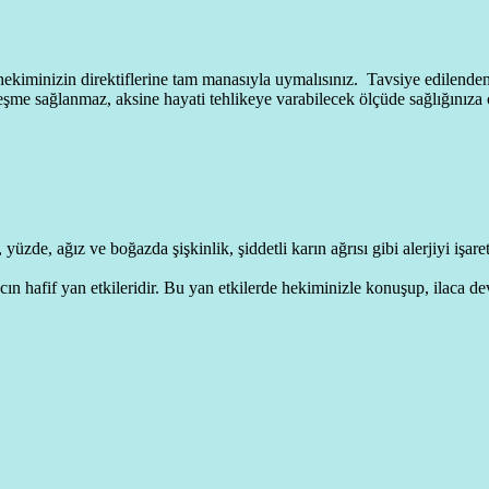
i hekiminizin direktiflerine tam manasıyla uymalısınız. Tavsiye edilende
leşme sağlanmaz, aksine hayati tehlikeye varabilecek ölçüde sağlığınıza c
üzde, ağız ve boğazda şişkinlik, şiddetli karın ağrısı gibi alerjiyi işare
n hafif yan etkileridir. Bu yan etkilerde hekiminizle konuşup, ilaca de