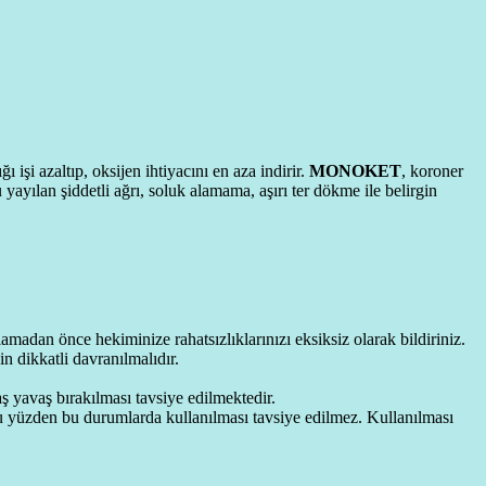
 işi azaltıp, oksijen ihtiyacını en aza indirir.
MONOKET
, koroner
yılan şiddetli ağrı, soluk alamama, aşırı ter dökme ile belirgin
madan önce hekiminize rahatsızlıklarınızı eksiksiz olarak bildiriniz.
n dikkatli davranılmalıdır.
aş yavaş bırakılması tavsiye edilmektedir.
 Bu yüzden bu durumlarda kullanılması tavsiye edilmez. Kullanılması