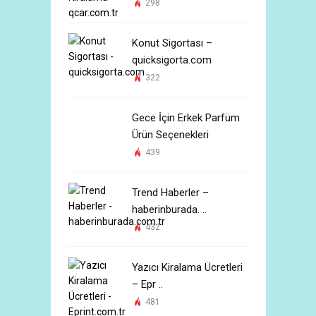
298
Konut Sigortası –
quicksigorta.com
322
Gece İçin Erkek Parfüm
Ürün Seçenekleri
439
Trend Haberler –
haberinburada. ..
432
Yazıcı Kiralama Ücretleri
– Epr ..
481