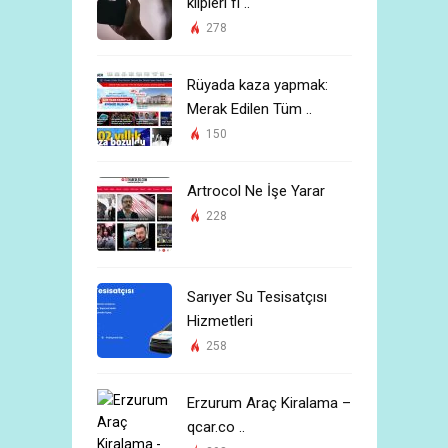
klipleri fi ..
278
Rüyada kaza yapmak:
Merak Edilen Tüm ..
150
Artrocol Ne İşe Yarar
228
Sarıyer Su Tesisatçısı
Hizmetleri
258
Erzurum Araç Kiralama –
qcar.co ..