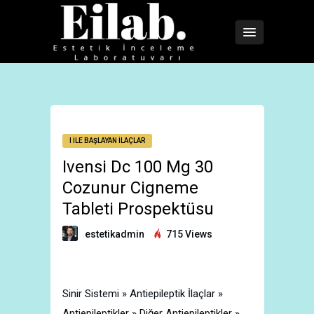
I İLE BAŞLAYAN İLAÇLAR
Ivensi Dc 100 Mg 30
Cozunur Cigneme
Tableti Prospektüsu
estetikadmin
715 Views
Sinir Sistemi » Antiepileptik İlaçlar »
Antiepileptikler » Diğer Antiepileptikler »