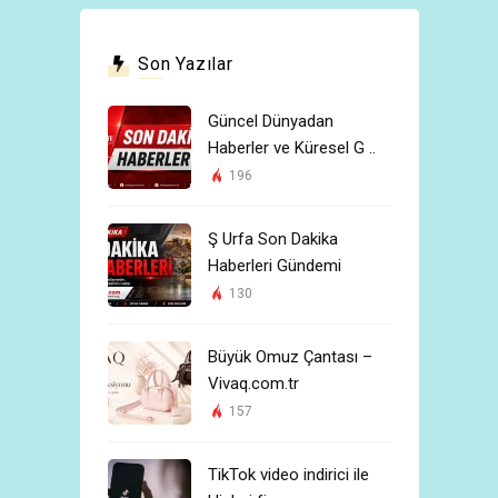
Son Yazılar
Güncel Dünyadan
Haberler ve Küresel G ..
196
Ş Urfa Son Dakika
Haberleri Gündemi
130
Büyük Omuz Çantası –
Vivaq.com.tr
157
TikTok video indirici ile