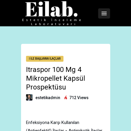
I İLE BAŞLAYAN İLAÇLAR
Itraspor 100 Mg 4
Mikropellet Kapsül
Prospektüsu
estetikadmin
712 Views
Enfeksiyona Karşı Kullanılan
(Antienfektif) İlaçlar » Antimikotik İlaçlar