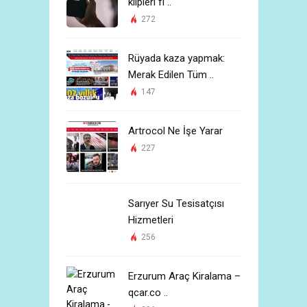
klipleri fi ..
272
Rüyada kaza yapmak:
Merak Edilen Tüm ..
147
Artrocol Ne İşe Yarar
227
Sarıyer Su Tesisatçısı
Hizmetleri
256
Erzurum Araç Kiralama –
qcar.co ..