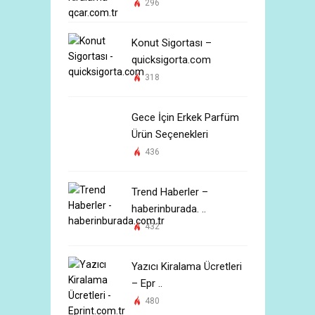
296
Konut Sigortası –
quicksigorta.com
318
Gece İçin Erkek Parfüm
Ürün Seçenekleri
436
Trend Haberler –
haberinburada. ..
432
Yazıcı Kiralama Ücretleri
– Epr ..
480