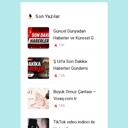
Son Yazılar
Güncel Dünyadan
Haberler ve Küresel G ..
191
Ş Urfa Son Dakika
Haberleri Gündemi
126
Büyük Omuz Çantası –
Vivaq.com.tr
155
TikTok video indirici ile