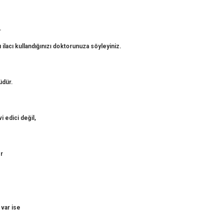
.
 ilacı kullandığınızı doktorunuza söyleyiniz.
üdür.
i edici değil,
er
 var ise