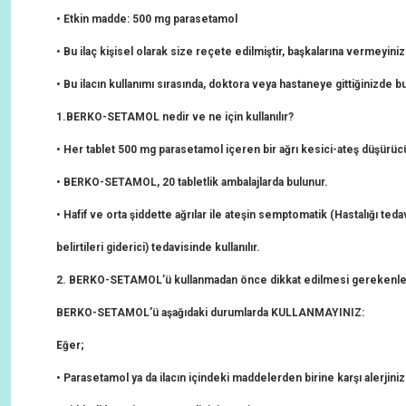
• Etkin madde: 500 mg parasetamol
• Bu ilaç kişisel olarak size reçete edilmiştir, başkalarına vermeyiniz
• Bu ilacın kullanımı sırasında, doktora veya hastaneye gittiğinizde bu
1.
BERKO-SETAMOL
nedir ve ne için kullanılır?
• Her tablet 500 mg parasetamol içeren bir ağrı kesici-ateş düşürüc
•
BERKO-SETAMOL,
20 tabletlik ambalajlarda bulunur.
• Hafif ve orta şiddette ağrılar ile ateşin semptomatik (Hastalığı tedav
belirtileri giderici) tedavisinde kullanılır.
2.
BERKO-SETAMOL
’ü kullanmadan önce dikkat edilmesi gerekenl
BERKO-SETAMOL
’ü aşağıdaki durumlarda KULLANMAYINIZ:
Eğer;
• Parasetamol ya da ilacın içindeki maddelerden birine karşı alerjiniz