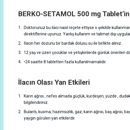
BERKO-SETAMOL 500 mg Tablet’in K
Doktorunuz bu ilacı nasıl reçete ettiyse o şekilde kullan
direktiflerine uyunuz. Yanlış kullanım ve talimat dışı uygul
İlacın her dozunu bir bardak dolusu su ile birlikte alınız.
12 yaş ve üzeri çocuklar ve yetişkinlerde günlük önerilen doz
•24 saatte 8 tabletten fazla kullanılmamalıdır.
İlacın Olası Yan Etkileri
Karın ağrısı , nefes almada güçlük, kurdeşen, yüzde , dudak
bilgilendiriniz.
Bulantı, kusma, hazımsızlık, gaz, karın ağrısı, baş ağrısı, b
yaygın görülen yan etkilerdir.