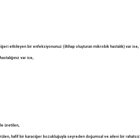
ciğeri etkileyen bir enfeksiyonunuz (iltihap oluşturan mikrobik hastalık) var ise,
astalığınız var ise,
le üretilen,
rülen, hafif bir karaciğer bozukluğuyla seyreden doğumsal ve ailevi bir rahatsızl