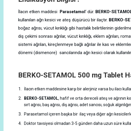
İlacın etken maddesi
Parasetamol
‘ dür.
BERKO-SETAMOL 
kullanılan ağrı kesici ve ateş düşürücü bir ilaçtır.
BERKO-S
boğaz ağrısı, vücut kırıklığı gibi hastalık belirtilerinin gider
diş çekimi sonrası ağrılar, vücut kırıklığı, eklem ağrıları, roma
sistemi ağrıları, kireçlenmeye bağlı ağrılar ile kas ve ekle
dönemi (dismenore) sancılarında ağrı kesici olarak kullanılır.
BERKO-SETAMOL 500 mg Tablet Hak
İlacın etken maddesine karşı bir alerjiniz varsa bu ilacı ku
BERKO-SETAMOL
, hafif ve orta dereceli ateş ve ağrının kısa
sırt ağrısı, baş ağrısı, diş ağrısı, adet sancısı, soğuk algınlığı
Parasetamol içeren başka bir ilaç veya diğer ağrı kesicilerle
Doktor tavsiyesi olmadan 3-5 günden daha uzun süre kullan