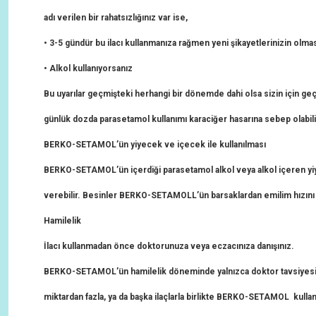
adı verilen bir rahatsızlığınız var ise,
• 3-5 gündür bu ilacı kullanmanıza rağmen yeni şikayetlerinizin olm
• Alkol kullanıyorsanız
Bu uyarılar geçmişteki herhangi bir dönemde dahi olsa sizin için ge
günlük dozda parasetamol kullanımı karaciğer hasarına sebep olabili
BERKO-SETAMOL
’ün yiyecek ve içecek ile kullanılması
BERKO-SETAMOL
’ün içerdiği parasetamol alkol veya alkol içeren yiy
verebilir. Besinler
BERKO-SETAMOL
L’ün barsaklardan emilim hızını a
Hamilelik
İlacı kullanmadan önce doktorunuza veya eczacınıza danışınız.
BERKO-SETAMOL
’ün hamilelik döneminde yalnızca doktor tavsiyesi
miktardan fazla, ya da başka ilaçlarla birlikte
BERKO-SETAMOL
kulla