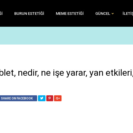
ĞI
BURUN ESTETIĞI
MEME ESTETIĞI
GÜNCEL
İLETI
nedir, ne işe yarar, yan etkileri
SHARE ON FACEBOOK