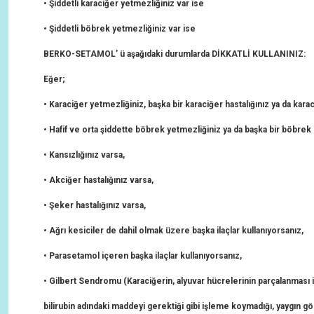
• Şiddetli karaciğer yetmezliğiniz var ise
• Şiddetli böbrek yetmezliğiniz var ise
BERKO-SETAMOL’ ü
aşağıdaki durumlarda DİKKATLİ KULLANINIZ:
Eğer;
• Karaciğer yetmezliğiniz, başka bir karaciğer hastalığınız ya da kara
• Hafif ve orta şiddette böbrek yetmezliğiniz ya da başka bir böbrek h
• Kansızlığınız varsa,
• Akciğer hastalığınız varsa,
• Şeker hastalığınız varsa,
• Ağrı kesiciler de dahil olmak üzere başka ilaçlar kullanıyorsanız,
• Parasetamol içeren başka ilaçlar kullanıyorsanız,
• Gilbert Sendromu (Karaciğerin, alyuvar hücrelerinin parçalanması i
bilirubin adındaki maddeyi gerektiği gibi işleme koymadığı, yaygın gö