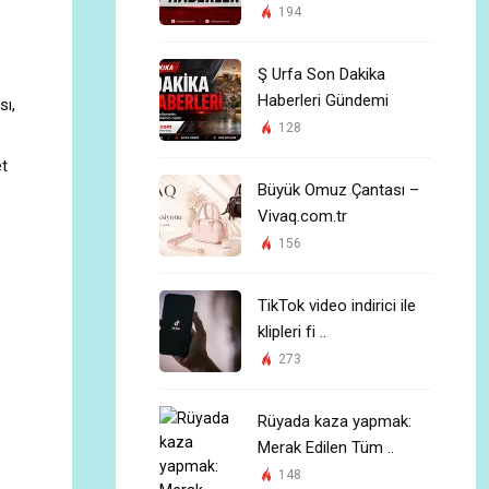
194
Ş Urfa Son Dakika
Haberleri Gündemi
sı,
128
et
Büyük Omuz Çantası –
Vivaq.com.tr
156
TikTok video indirici ile
klipleri fi ..
273
Rüyada kaza yapmak:
Merak Edilen Tüm ..
148