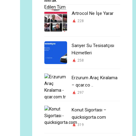
Artrocol Ne İşe Yarar
228
Sarıyer Su Tesisatçısı
Hizmetleri
258
Erzurum Araç Kiralama
– qcar.co ..
297
Konut Sigortası –
quicksigorta.com
319