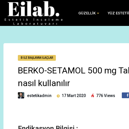
GÜZELLIK
YÜZ ESTETI
B İLE BAŞLAYAN İLAÇLAR
BERKO-SETAMOL 500 mg Tablet, 
nasıl kullanılır
estetikadmin
17 Mart 2020
776 Views
Endikasyon Bilgisi :