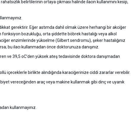
hatsızlık belirtilerinin ortaya çıkması halinde ilacın kullanımını kesip,
ullanmayınız.
dikkat gerektirir. Eğer astımda dahil olmak üzere herhangi bir akciğer
in fonksiyon bozukluğu, orta şiddette böbrek hastalığı veya alkol
araciğer enzimlerinde yükselme (Gilbert sendromu), şeker hastalığınız
arsa;
bu ilacı kullanmadan önce doktorunuza danışınız.
süren ve 39,5 oC’den yüksek ateş tedavisinde doktora danışmadan
lü içeceklerle birlikte alındığında karaciğerinize ciddi zararlar verebilir.
biyet vereceğinden araç veya makine kullanmak gibi dinç ve uyanık
dan kullanmayınız.