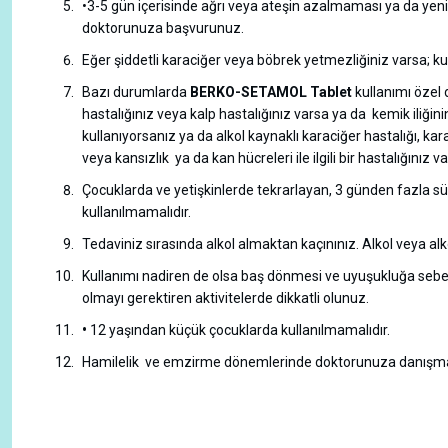
•3-5 gün içerisinde ağrı veya ateşin azalmaması ya da yeni ra
doktorunuza başvurunuz.
Eğer şiddetli karaciğer veya böbrek yetmezliğiniz varsa; k
Bazı durumlarda
BERKO-SETAMOL
Tablet
kullanımı özel 
hastalığınız veya kalp hastalığınız varsa ya da kemik iliğin
kullanıyorsanız ya da alkol kaynaklı karaciğer hastalığı, k
veya kansızlık ya da kan hücreleri ile ilgili bir hastalığınız v
Çocuklarda ve yetişkinlerde tekrarlayan, 3 günden fazla 
kullanılmamalıdır.
Tedaviniz sırasında alkol almaktan kaçınınız. Alkol veya alkol
Kullanımı nadiren de olsa baş dönmesi ve uyuşukluğa sebe
olmayı gerektiren aktivitelerde dikkatli olunuz.
•
12 yaşından küçük çocuklarda kullanılmamalıdır.
Hamilelik ve emzirme dönemlerinde doktorunuza danışma