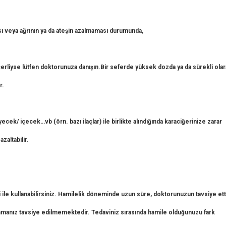
ası veya ağrının ya da ateşin azalmaması durumunda,
çerliyse lütfen doktorunuza danışın.Bir seferde yüksek dozda ya da sürekli ola
r.
ecek/ içecek…vb (örn. bazı ilaçlar) ile birlikte alındığında karaciğerinize zarar
zaltabilir.
 ile kullanabilirsiniz. Hamilelik döneminde uzun süre, doktorunuzun tavsiye ett
nmanız tavsiye edilmemektedir. Tedaviniz sırasında hamile olduğunuzu fark