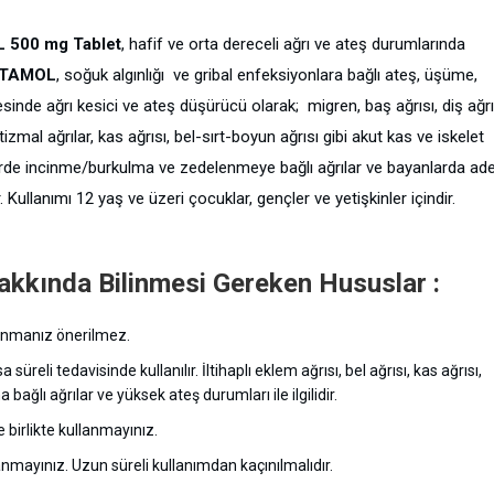
500 mg Tablet
, hafif ve orta dereceli ağrı ve ateş durumlarında
ETAMOL
, soğuk algınlığı ve gribal enfeksiyonlara bağlı ateş, üşüme,
ilmesinde ağrı kesici ve ateş düşürücü olarak; migren, baş ağrısı, diş ağrı
tizmal ağrılar, kas ağrısı, bel-sırt-boyun ağrısı gibi akut kas ve iskelet
mlerde incinme/burkulma ve zedelenmeye bağlı ağrılar ve bayanlarda ad
 Kullanımı 12 yaş ve üzeri çocuklar, gençler ve yetişkinler içindir.
kında Bilinmesi Gereken Hususlar :
llanmanız önerilmez.
 süreli tedavisinde kullanılır. İltihaplı eklem ağrısı, bel ağrısı, kas ağrısı,
na bağlı ağrılar ve yüksek ateş durumları ile ilgilidir.
 birlikte kullanmayınız.
mayınız. Uzun süreli kullanımdan kaçınılmalıdır.