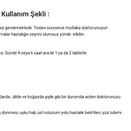
ullanım Şekli :
manız gerekmektedir. Tedavi süresince mutlaka doktorunuzun
amalar hastalığın seyrini olumsuz yönde etkiler.
: Günde 4 veya 6 saat ara ile 1 ya da 2 tablettir.
larda , dilde ve boğazda şişlik gibi bir durumda acilen doktorunuzu
aş dönmesi, uyku hali, üst solunum yolu hastalık belirtileri, yüz ödemi