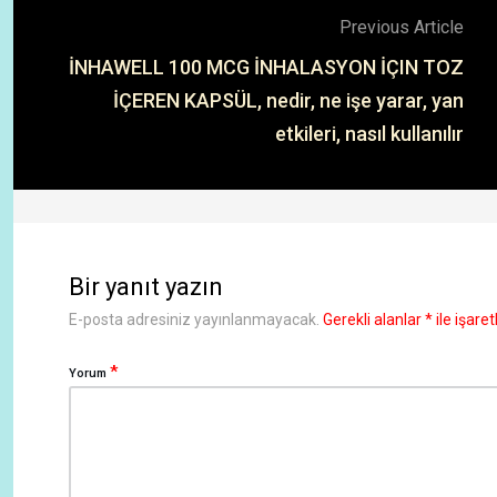
Previous Article
İNHAWELL 100 MCG İNHALASYON İÇIN TOZ
İÇEREN KAPSÜL, nedir, ne işe yarar, yan
etkileri, nasıl kullanılır
Bir yanıt yazın
E-posta adresiniz yayınlanmayacak.
Gerekli alanlar
*
ile işare
*
Yorum