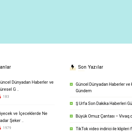
anlar
Son Yazılar
üncel Dünyadan Haberler ve
Güncel Dünyadan Haberler ve 
üresel G ..
Gündem
183
Ş Urfa Son Dakika Haberleri 
iyecek ve İçeceklerde Ne
Büyük Omuz Çantası – Vivaq.
adar Şeker ..
1979
TikTok video indirici ile klipleri 