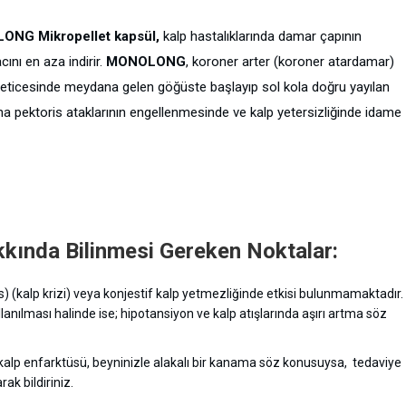
OLONG Mikropellet kapsül,
kalp hastalıklarında damar çapının
cını en aza indirir.
MONOLONG
, koroner arter (koroner atardamar)
eticesinde meydana gelen göğüste başlayıp sol kola doğru yayılan
jina pektoris ataklarının engellenmesinde ve kalp yetersizliğinde idame
ında Bilinmesi Gereken Noktalar:
üs) (kalp krizi) veya konjestif kalp yetmezliğinde etkisi bulunmamaktadır.
nılması halinde ise; hipotansiyon ve kalp atışlarında aşırı artma söz
i kalp enfarktüsü, beyninizle alakalı bir kanama söz konusuysa, tedaviye
ak bildiriniz.