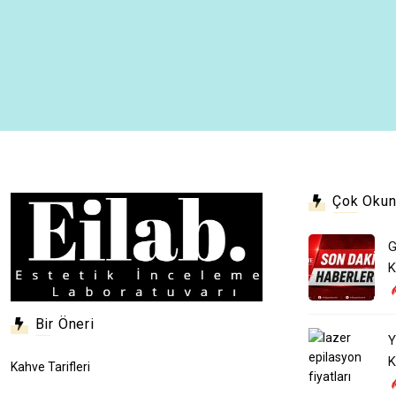
Çok Okun
G
K
Bir Öneri
Y
K
Kahve Tarifleri