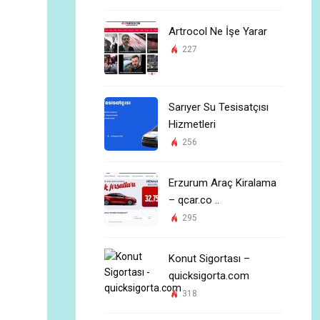
Artrocol Ne İşe Yarar
227
Sarıyer Su Tesisatçısı
Hizmetleri
256
Erzurum Araç Kiralama
– qcar.co ..
295
Konut Sigortası –
quicksigorta.com
318