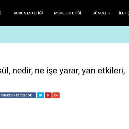
ĞI
BURUN ESTETIĞI
MEME ESTETIĞI
GÜNCEL
İLETI
nedir, ne işe yarar, yan etkileri,
SHARE ON FACEBOOK