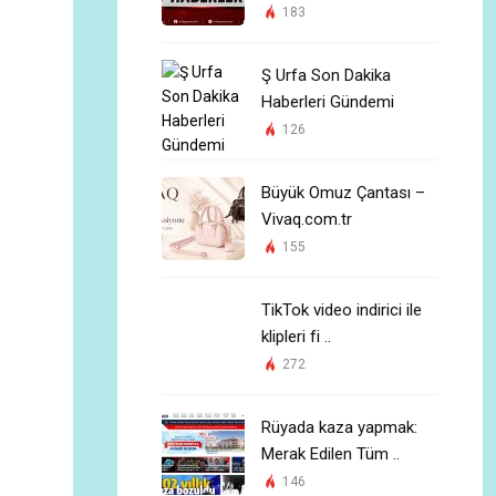
183
Ş Urfa Son Dakika
Haberleri Gündemi
126
Büyük Omuz Çantası –
Vivaq.com.tr
155
TikTok video indirici ile
klipleri fi ..
272
Rüyada kaza yapmak:
Merak Edilen Tüm ..
146