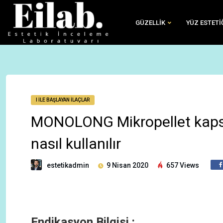
GÜZELLIK
YÜZ ESTETI
I İLE BAŞLAYAN İLAÇLAR
MONOLONG Mikropellet kapsül, 
nasıl kullanılır
estetikadmin
9 Nisan 2020
657 Views
Endikasyon Bilgisi :