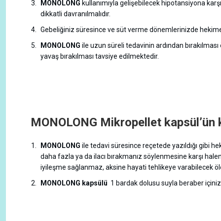
MONOLONG
kullanımıyla gelişebilecek hipotansiyona kar
dikkatli davranılmalıdır.
Gebeliğiniz süresince ve süt verme dönemlerinizde hekime
MONOLONG
ile uzun süreli tedavinin ardından bırakılması
yavaş bırakılması tavsiye edilmektedir.
MONOLONG Mikropellet kapsül’ün ku
MONOLONG
ile tedavi süresince reçetede yazıldığı gibi h
daha fazla ya da ilacı bırakmanız söylenmesine karşı halen 
iyileşme sağlanmaz, aksine hayati tehlikeye varabilecek ölçü
MONOLONG kapsülü
1 bardak dolusu suyla beraber içiniz