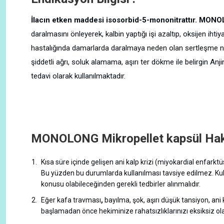
İlacın etken maddesi isosorbid-5-mononitrattır. MON
daralmasını önleyerek, kalbin yaptığı işi azaltıp, oksijen ihtiya
hastalığında damarlarda daralmaya neden olan sertleşme n
şiddetli ağrı, soluk alamama, aşırı ter dökme ile belirgin An
tedavi olarak kullanılmaktadır.
MONOLONG Mikropellet kapsül Hakk
Kısa süre içinde gelişen ani kalp krizi (miyokardial enfarkt
Bu yüzden bu durumlarda kullanılması tavsiye edilmez. Kulla
konusu olabileceğinden gerekli tedbirler alınmalıdır.
Eğer kafa travması
,
bayılma, şok, aşırı düşük tansiyon, an
başlamadan önce hekiminize rahatsızlıklarınızı eksiksiz olar