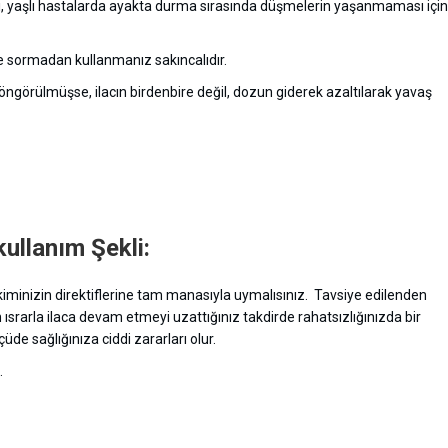
şı, yaşlı hastalarda ayakta durma sırasında düşmelerin yaşanmaması için
 sormadan kullanmanız sakıncalıdır.
 öngörülmüşse, ilacın birdenbire değil, dozun giderek azaltılarak yavaş
llanım Şekli:
ekiminizin direktiflerine tam manasıyla uymalısınız. Tavsiye edilenden
ısrarla ilaca devam etmeyi uzattığınız takdirde rahatsızlığınızda bir
de sağlığınıza ciddi zararları olur.
.