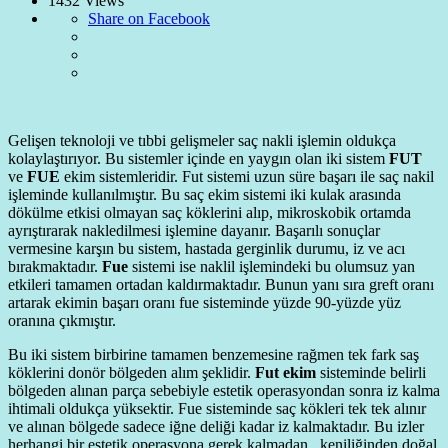
1432 Views
Share on Facebook
Gelişen teknoloji ve tıbbi gelişmeler saç nakli işlemin oldukça
kolaylaştırıyor. Bu sistemler içinde en yaygın olan iki sistem
FUT
ve
FUE
ekim sistemleridir. Fut sistemi uzun süre başarı ile saç nakil
işleminde kullanılmıştır. Bu saç ekim sistemi iki kulak arasında
dökülme etkisi olmayan saç köklerini alıp, mikroskobik ortamda
ayrıştırarak nakledilmesi işlemine dayanır. Başarılı sonuçlar
vermesine karşın bu sistem, hastada gerginlik durumu, iz ve acı
bırakmaktadır.
Fue
sistemi ise naklil işlemindeki bu olumsuz yan
etkileri tamamen ortadan kaldırmaktadır. Bunun yanı sıra greft oranı
artarak ekimin başarı oranı fue sisteminde yüzde 90-yüzde yüz
oranına çıkmıştır.
Bu iki sistem birbirine tamamen benzemesine rağmen tek fark saş
köklerini donör bölgeden alım şeklidir.
Fut ekim
sisteminde belirli
bölgeden alınan parça sebebiyle estetik operasyondan sonra iz kalma
ihtimali oldukça yüksektir. Fue sisteminde saç kökleri tek tek alınır
ve alınan bölgede sadece iğne deliği kadar iz kalmaktadır. Bu izler
herhangi bir estetik operasyona gerek kalmadan , keniliğinden doğal