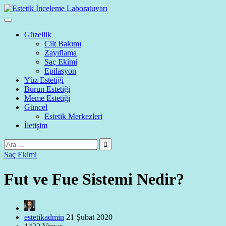
Güzellik
Cilt Bakımı
Zayıflama
Saç Ekimi
Epilasyon
Yüz Estetiği
Burun Estetiği
Meme Estetiği
Güncel
Estetik Merkezleri
İletişim
Saç Ekimi
Fut ve Fue Sistemi Nedir?
estetikadmin
21 Şubat 2020